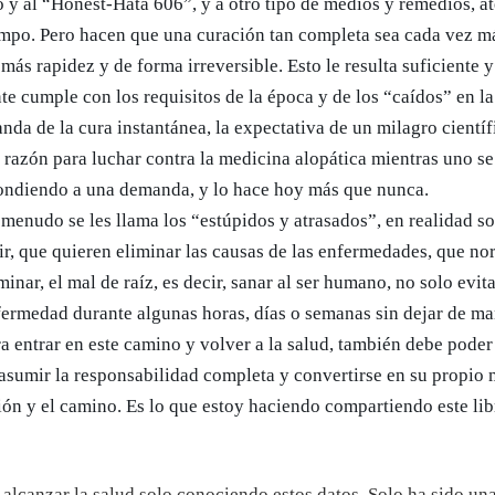
o y al “Honest-Hata 606”, y a otro tipo de medios y remedios, 
empo. Pero hacen que una curación tan completa sea cada vez m
 más rapidez y de forma irreversible. Esto le resulta suficiente 
e cumple con los requisitos de la época y de los “caídos” en la
da de la cura instantánea, la expectativa de un milagro científ
azón para luchar contra la medicina alopática mientras uno se 
pondiendo a una demanda, y lo hace hoy más que nunca.
a menudo se les llama los “estúpidos y atrasados”, en realidad s
vir, que quieren eliminar las causas de las enfermedades, que n
minar, el mal de raíz, es decir, sanar al ser humano, no solo evit
nfermedad durante algunas horas, días o semanas sin dejar de ma
a entrar en este camino y volver a la salud, también debe poder 
 asumir la responsabilidad completa y convertirse en su propio 
ión y el camino. Es lo que estoy haciendo compartiendo este lib
alcanzar la salud solo conociendo estos datos. Solo ha sido un