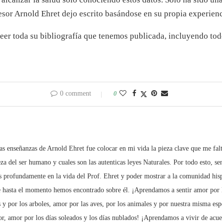
esor Arnold Ehret dejo escrito basándose en su propia experienci
r toda su bibliografía que tenemos publicada, incluyendo todo
0 comment
0
s enseñanzas de Arnold Ehret fue colocar en mi vida la pieza clave que me fal
za del ser humano y cuales son las autenticas leyes Naturales. Por todo esto, se
s profundamente en la vida del Prof. Ehret y poder mostrar a la comunidad hisp
 hasta el momento hemos encontrado sobre él. ¡Aprendamos a sentir amor por la
s y por los arboles, amor por las aves, por los animales y por nuestra misma esp
lor, amor por los días soleados y los días nublados! ¡Aprendamos a vivir de acuer