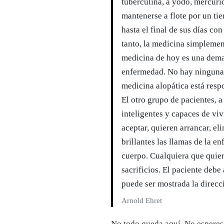
tuberculina, a yodo, mercuri
mantenerse a flote por un ti
hasta el final de sus días con
tanto, la medicina simplement
medicina de hoy es una deman
enfermedad. No hay ninguna r
medicina alopática está res
El otro grupo de pacientes, 
inteligentes y capaces de vi
aceptar, quieren arrancar, eli
brillantes las llamas de la e
cuerpo. Cualquiera que quier
sacrificios. El paciente debe
puede ser mostrada la direcc
Arnold Ehret
No todo queda aquí. No esperes 