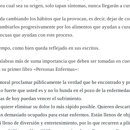
a cual sea su origen, solo tapan síntomas, nunca llegarán a cu
da cambiando los hábitos que la provocan, es decir, dejar de c
ambiarlos progresivamente por los alimentos que ayudan a cura
nocuas que ayudan con este proceso.
iempo, como bien queda reflejado en sus escritos.
labras más de suma importancia que deben ser tomadas en cuent
a su primer libro «Personas Enfermas»:
oral proclamar públicamente la verdad que he encontrado y pr
 lo fuerte que usted es y no lo hunda en el pozo de la enfermed
as de hoy puedan vencer el sufrimiento.
quiere eliminar su dolor lo más rápido posible. Quieren descar
stán demasiado ocupados para estar enfermos. Están llenos de ob
tá lleno de diversión y entretenimiento, por lo que recurren a píl