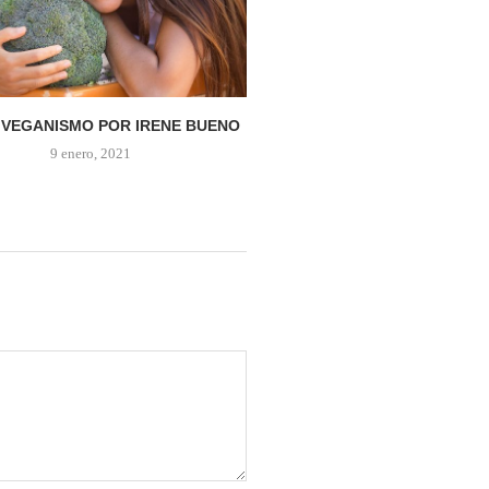
 VEGANISMO POR IRENE BUENO
NUEVAS FOTOGRAFÍAS DEL
ARNOLD EHRET
9 enero, 2021
4 enero, 2021