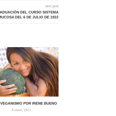
next post
ADUACIÓN DEL CURSO SISTEMA
UCOSA DEL 6 DE JULIO DE 1922
 VEGANISMO POR IRENE BUENO
NUEVAS FOTOGRAFÍAS DEL
ARNOLD EHRET
9 enero, 2021
4 enero, 2021