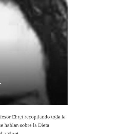
T
fesor Ehret recopilando toda la
ue hablan sobre la Dieta
d a Ehret.