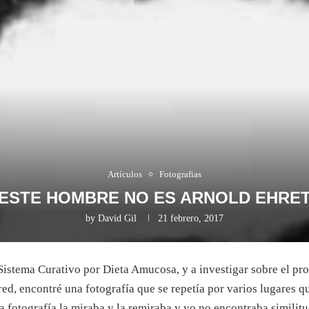
Artículos
Fotografias
ESTE HOMBRE NO ES ARNOLD EHRE
by
David Gil
21 febrero, 2017
istema Curativo por Dieta Amucosa, y a investigar sobre el pro
ed, encontré una fotografía que se repetía por varios lugares q
 fotografía la miraba y la remiraba y yo no encontraba similitu